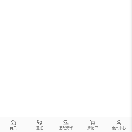
首頁
逛逛
追蹤清單
購物車
會員中心