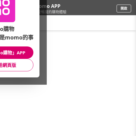
下載momo APP
開啟
給你3倍流暢度的購物體驗
請輸入搜尋關鍵字
o購物
是momo的事
保健/醫療
/
日常護理/藥品
/
防蚊用品
/
手環
o購物」APP
館長推薦
月銷量
新上市
價格
評價
用網頁版
很抱歉，沒有篩選到符合條件的商品
您可以調整篩選條件試試看