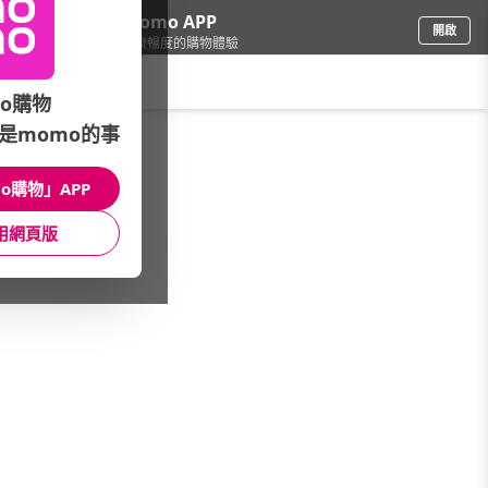
下載momo APP
開啟
給你3倍流暢度的購物體驗
請輸入搜尋關鍵字
o購物
是momo的事
保健/醫療
/
關鍵保健
/
品牌總覽專區
/
台鹽
o購物」APP
館長推薦
月銷量
新上市
價格
評價
用網頁版
很抱歉，沒有篩選到符合條件的商品
您可以調整篩選條件試試看