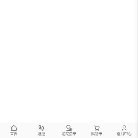
首頁
逛逛
追蹤清單
購物車
會員中心