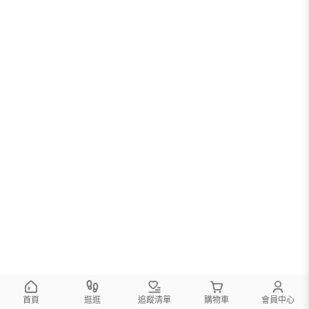
首頁
逛逛
追蹤清單
購物車
會員中心