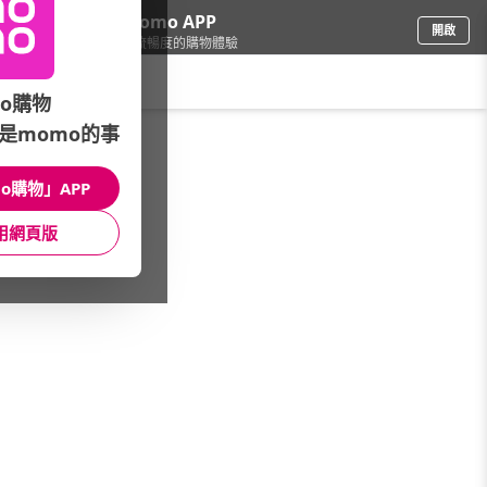
下載momo APP
開啟
給你3倍流暢度的購物體驗
請輸入搜尋關鍵字
o購物
是momo的事
保健/醫療
/
運動保健/代餐
/
能量補給
/
BCAA胺基酸
o購物」APP
館長推薦
月銷量
新上市
價格
評價
用網頁版
很抱歉，沒有篩選到符合條件的商品
您可以調整篩選條件試試看