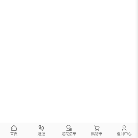
首頁
逛逛
追蹤清單
購物車
會員中心