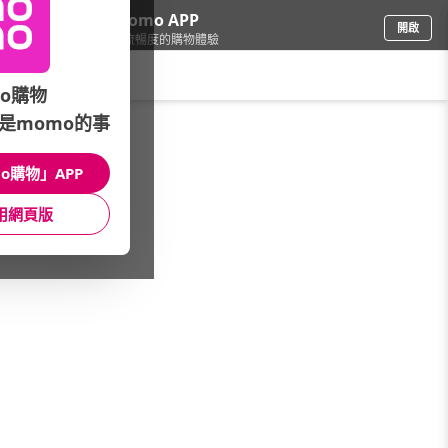
下載momo APP
開啟
給你3倍流暢度的購物體驗
請輸入搜尋關鍵字
o購物
是momo的事
保健/醫療
/
運動保健/代餐
/
館長推薦
/
其他
o購物」APP
館長推薦
月銷量
新上市
價格
評價
用網頁版
很抱歉，沒有篩選到符合條件的商品
您可以調整篩選條件試試看