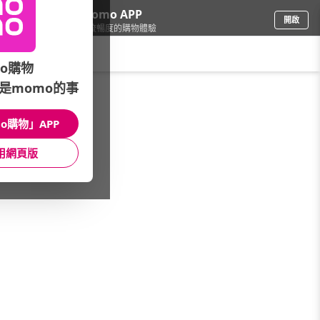
下載momo APP
開啟
給你3倍流暢度的購物體驗
請輸入搜尋關鍵字
o購物
是momo的事
保健/醫療
/
運動保健/代餐
/
品牌總覽
/
台灣【DV笛絲薇夢】
o購物」APP
館長推薦
月銷量
新上市
價格
評價
用網頁版
很抱歉，沒有篩選到符合條件的商品
您可以調整篩選條件試試看