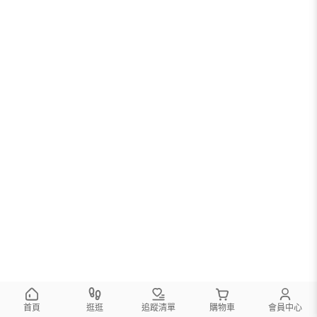
首頁
逛逛
追蹤清單
購物車
會員中心