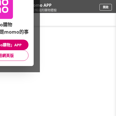
下載momo APP
開啟
給你3倍流暢度的購物體驗
請輸入搜尋關鍵字
o購物
是momo的事
保健/醫療
/
運動保健/代餐
/
館長推薦
/
週日★乳清蛋白日
o購物」APP
館長推薦
月銷量
新上市
價格
評價
用網頁版
很抱歉，沒有篩選到符合條件的商品
您可以調整篩選條件試試看