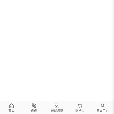
首頁
逛逛
追蹤清單
購物車
會員中心