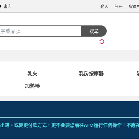
書店
登入
註冊
會員
搜全站商品
搜尋
手機/相機
電腦/組件
3C週邊
保健/醫療
食品/飲料
生鮮
乳夾
乳房按摩器
加熱棒