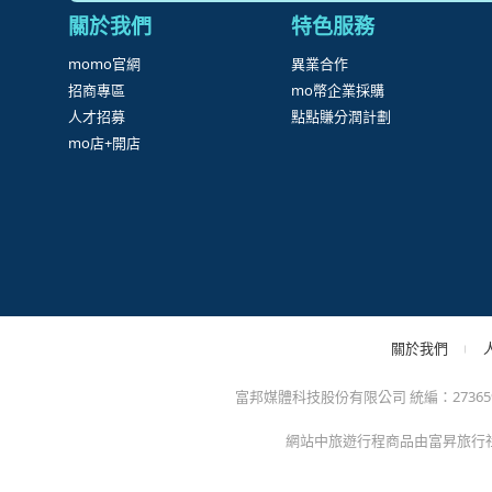
很
防詐騙提醒：momo絕不會以電話或簡訊通知訂單/分期
方的電子發票app)，以免權益受損！
關於我們
特色服務
momo官網
異業合作
招商專區
mo幣企業採購
人才招募
點點賺分潤計劃
mo店+開店