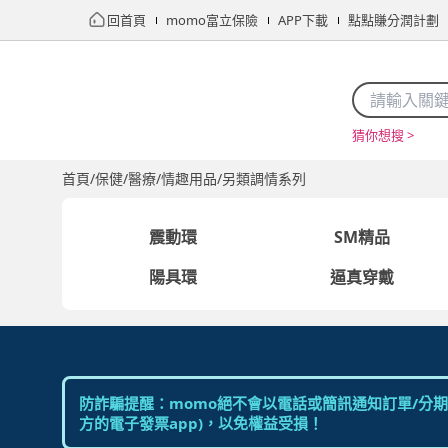
回首頁
momo富立保險
APP下載
點點賺分潤計劃
猜你想搜 >
首頁
限時搶購
直播
mo店+
看看買
家電
電玩
首頁
/
保健/醫療
/
情趣用品
/
另類調情系列
震動環
SM精品
陽具環
逼真穿戴