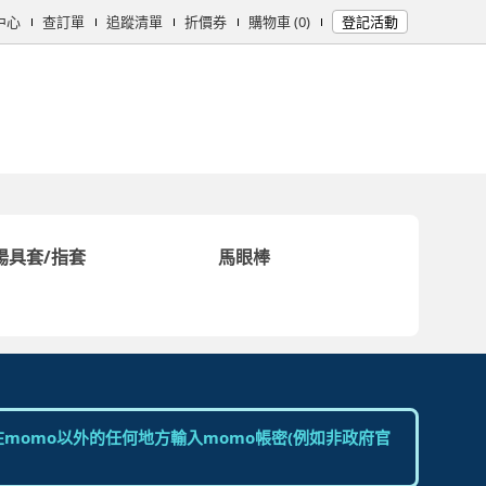
中心
查訂單
追蹤清單
折價券
購物車 (0)
登記活動
女時尚
男時尚
精品/飾品
彩妝保養
個人清潔
日用/紙品
母
陽具套/指套
馬眼棒