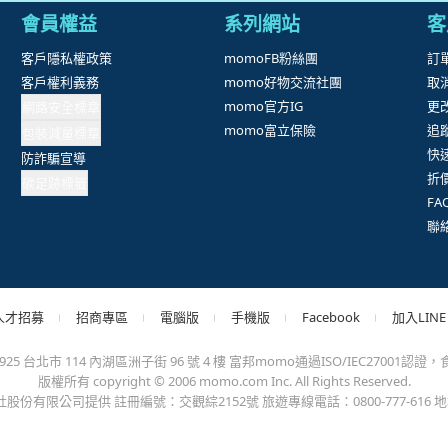
抱歉，沒有篩選到符合條件的商品，您可以調整篩選條件試試看
出錯、或變更付款方式，更不會要您前往ATM進行任何操作！不應在
會員權益
系列網站
客
客戶隱私權政策
momoFB粉絲團
訂
客戶權利義務
momo好物交流社團
取
網路安全標章
momo官方IG
更
包裝減量標章
momo富立保險
追