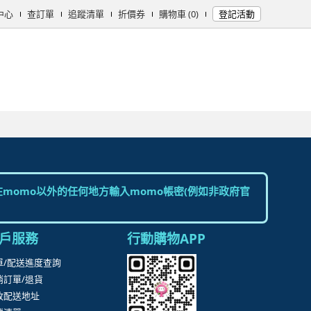
中心
查訂單
追蹤清單
折價券
購物車 (0)
登記活動
女時尚
男時尚
精品/飾品
彩妝保養
個人清潔
日用/紙品
母