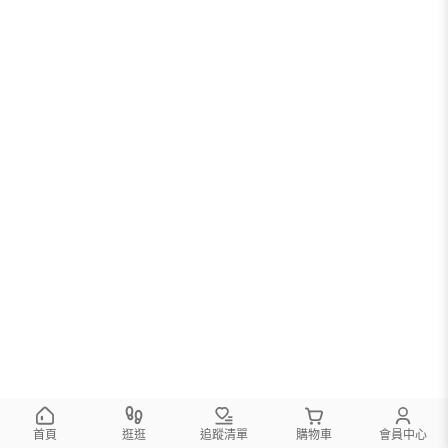
首頁
逛逛
追蹤清單
購物車
會員中心