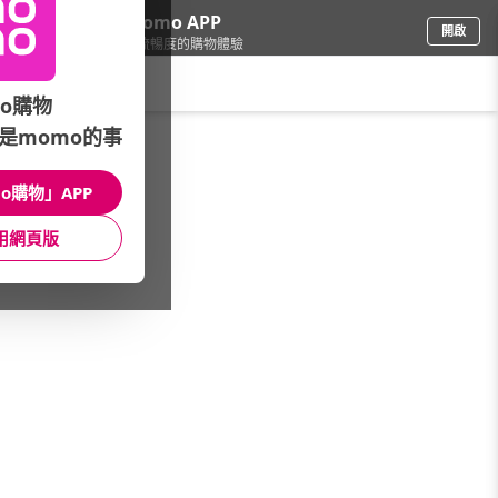
下載momo APP
開啟
給你3倍流暢度的購物體驗
請輸入搜尋關鍵字
o購物
是momo的事
保健/醫療
/
營養師輕食
/
成份分類
/
UC2
o購物」APP
館長推薦
月銷量
新上市
價格
評價
用網頁版
很抱歉，沒有篩選到符合條件的商品
您可以調整篩選條件試試看