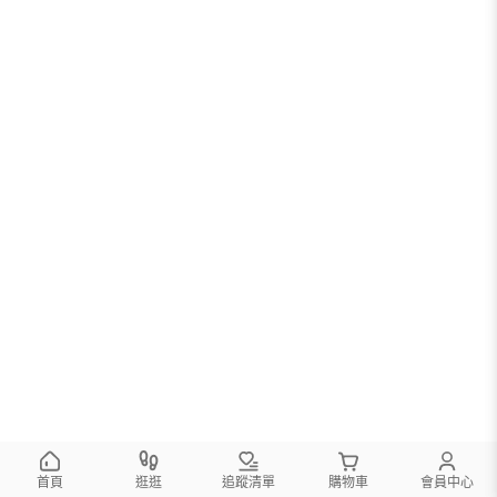
首頁
逛逛
追蹤清單
購物車
會員中心