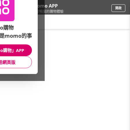
下載momo APP
開啟
給你3倍流暢度的購物體驗
請輸入搜尋關鍵字
o購物
是momo的事
女時尚
/
女裝
/
外套
/
針織外套
o購物」APP
館長推薦
月銷量
新上市
價格
評價
用網頁版
很抱歉，沒有篩選到符合條件的商品
您可以調整篩選條件試試看