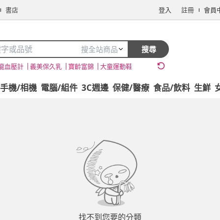
書店
登入
註冊
會員
搜全站商品
搜尋
龍血壓計
義美保久乳
寶齡富錦
大童運動鞋
手機/相機
電腦/組件
3C週邊
保健/醫療
食品/飲料
生鮮
找不到您要的分類