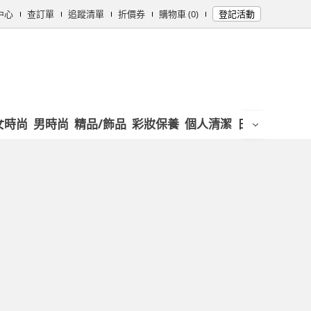
中心
查訂單
追蹤清單
折價券
購物車 (0)
登記活動
女時尚
男時尚
精品/飾品
彩妝保養
個人清潔
日用/紙品
母