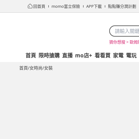
回首頁
momo富立保險
APP下載
點點賺分潤計劃
歐姆
猜你想搜 >
首頁
限時搶購
直播
mo店+
看看買
家電
電玩
首頁
/
女時尚
/
女裝