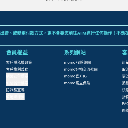
出錯、或變更付款方式，更不會要您前往ATM進行任何操作！不應在
會員權益
系列網站
客
客戶隱私權政策
momoFB粉絲團
訂
客戶權利義務
momo好物交流社團
取
網路安全標章
momo官方IG
更
包裝減量標章
momo富立保險
追
防詐騙宣導
快
碳足跡標籤
折
F
聯