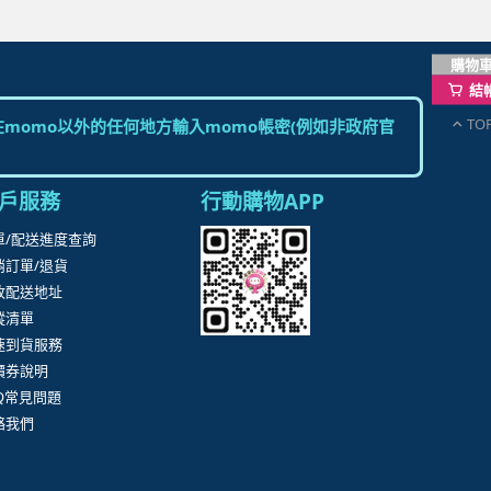
購物
結
TO
momo以外的任何地方輸入momo帳密(例如非政府官
戶服務
行動購物APP
單/配送進度查詢
消訂單/退貨
改配送地址
蹤清單
速到貨服務
價券說明
AQ常見問題
絡我們