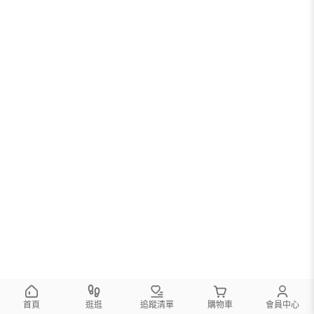
您可以調整篩選條件試試看
首頁
逛逛
追蹤清單
購物車
會員中心