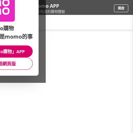
下載momo APP
開啟
給你3倍流暢度的購物體驗
請輸入搜尋關鍵字
o購物
是momo的事
女時尚
/
女裝
o購物」APP
本館精選商品
用網頁版
館長推薦
月銷量
新上市
價格
評價
很抱歉，沒有篩選到符合條件的商品