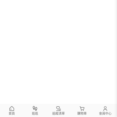
首頁
逛逛
追蹤清單
購物車
會員中心