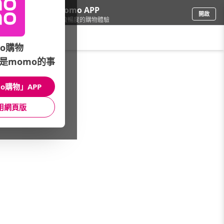
下載momo APP
開啟
給你3倍流暢度的購物體驗
請輸入搜尋關鍵字
o購物
是momo的事
女時尚
/
女裝
/
熱搜關鍵字
o購物」APP
館長推薦
月銷量
新上市
價格
評價
用網頁版
很抱歉，沒有篩選到符合條件的商品
您可以調整篩選條件試試看