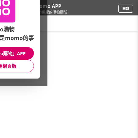
下載momo APP
開啟
給你3倍流暢度的購物體驗
請輸入搜尋關鍵字
o購物
是momo的事
女時尚
/
男裝
o購物」APP
本館精選商品
用網頁版
館長推薦
月銷量
新上市
價格
評價
很抱歉，沒有篩選到符合條件的商品