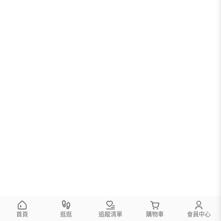
您可以調整篩選條件試試看
首頁
逛逛
追蹤清單
購物車
會員中心