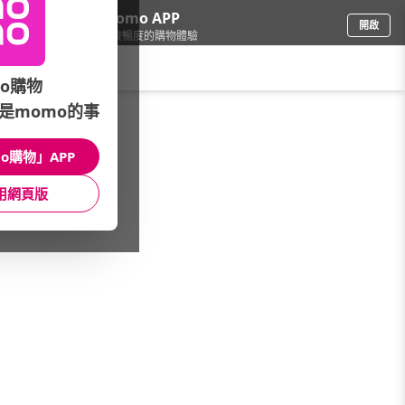
下載momo APP
開啟
給你3倍流暢度的購物體驗
請輸入搜尋關鍵字
o購物
是momo的事
女時尚
/
男裝
/
工裝褲
o購物」APP
館長推薦
月銷量
新上市
價格
評價
用網頁版
很抱歉，沒有篩選到符合條件的商品
您可以調整篩選條件試試看