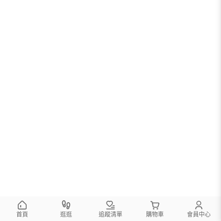
首頁
逛逛
追蹤清單
購物車
會員中心