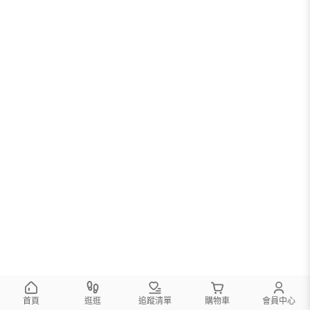
首頁
逛逛
追蹤清單
購物車
會員中心