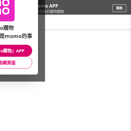
下載momo APP
開啟
給你3倍流暢度的購物體驗
請輸入搜尋關鍵字
o購物
是momo的事
女時尚
/
飾品配件
/
品牌總覽(A~Z)
/
SUMMER一夏
o購物」APP
館長推薦
月銷量
新上市
價格
評價
用網頁版
很抱歉，沒有篩選到符合條件的商品
您可以調整篩選條件試試看