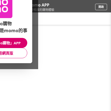
下載momo APP
開啟
給你3倍流暢度的購物體驗
請輸入搜尋關鍵字
o購物
是momo的事
女時尚
/
快時尚嚴選店
/
品牌總覽
/
POLAR BEAR 北極熊
o購物」APP
館長推薦
月銷量
新上市
價格
評價
用網頁版
很抱歉，沒有篩選到符合條件的商品
您可以調整篩選條件試試看