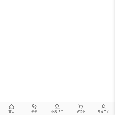
首頁
逛逛
追蹤清單
購物車
會員中心