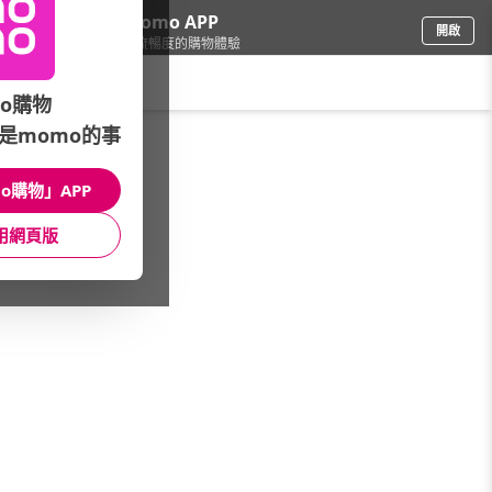
下載momo APP
開啟
給你3倍流暢度的購物體驗
請輸入搜尋關鍵字
o購物
是momo的事
女時尚
/
快時尚嚴選店
/
品牌總覽
/
OFFBEAT
o購物」APP
館長推薦
月銷量
新上市
價格
評價
用網頁版
很抱歉，沒有篩選到符合條件的商品
您可以調整篩選條件試試看