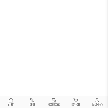
首頁
逛逛
追蹤清單
購物車
會員中心