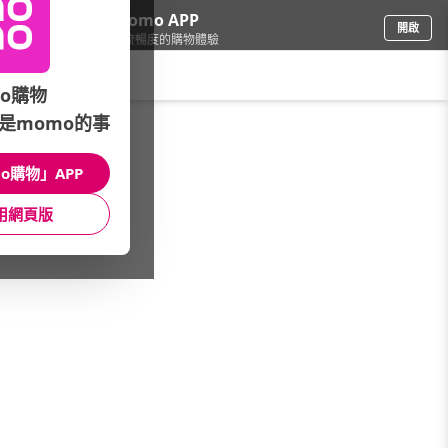
下載momo APP
開啟
給你3倍流暢度的購物體驗
請輸入搜尋關鍵字
o購物
是momo的事
女時尚
/
快時尚嚴選店
/
品牌總覽
/
PANTHEON 潘希恩
o購物」APP
館長推薦
月銷量
新上市
價格
評價
用網頁版
很抱歉，沒有篩選到符合條件的商品
您可以調整篩選條件試試看