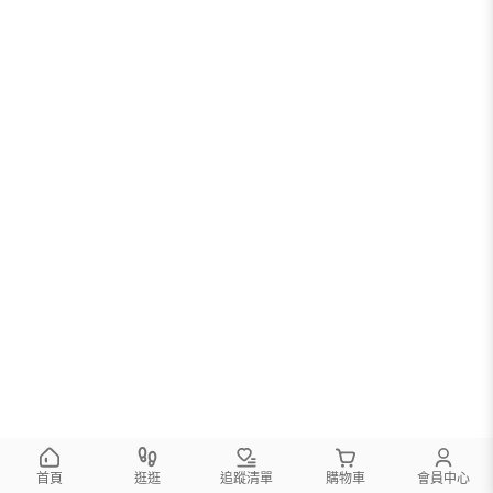
首頁
逛逛
追蹤清單
購物車
會員中心