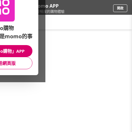
下載momo APP
開啟
給你3倍流暢度的購物體驗
請輸入搜尋關鍵字
o購物
是momo的事
女時尚
/
快時尚嚴選店
/
品牌總覽
/
Tubaby
o購物」APP
館長推薦
月銷量
新上市
價格
評價
用網頁版
很抱歉，沒有篩選到符合條件的商品
您可以調整篩選條件試試看