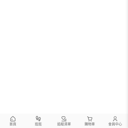
首頁
逛逛
追蹤清單
購物車
會員中心