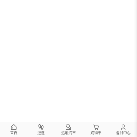
首頁
逛逛
追蹤清單
購物車
會員中心