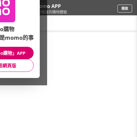
下載momo APP
開啟
給你3倍流暢度的購物體驗
請輸入搜尋關鍵字
o購物
是momo的事
女時尚
/
快時尚嚴選店
/
品牌總覽
/
ivanda
o購物」APP
館長推薦
月銷量
新上市
價格
評價
用網頁版
很抱歉，沒有篩選到符合條件的商品
您可以調整篩選條件試試看