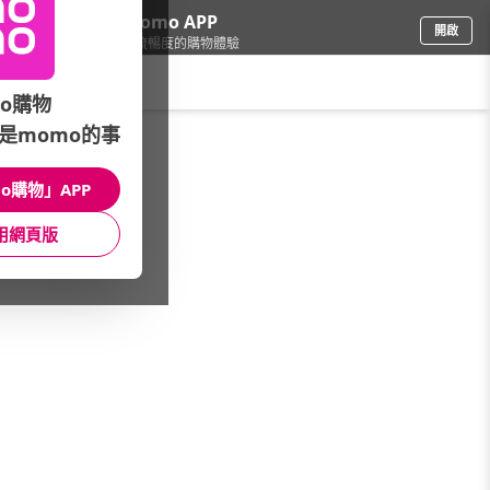
下載momo APP
開啟
給你3倍流暢度的購物體驗
請輸入搜尋關鍵字
o購物
是momo的事
女時尚
/
快時尚嚴選店
/
品牌總覽
/
Mia Boutique
o購物」APP
館長推薦
月銷量
新上市
價格
評價
用網頁版
很抱歉，沒有篩選到符合條件的商品
您可以調整篩選條件試試看