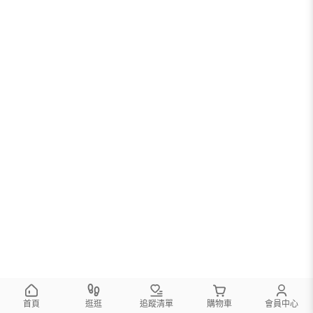
首頁
逛逛
追蹤清單
購物車
會員中心