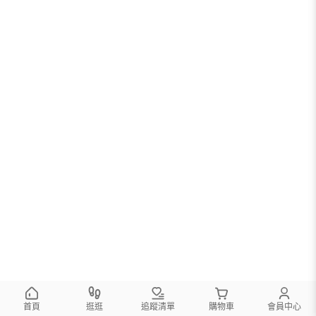
首頁
逛逛
追蹤清單
購物車
會員中心