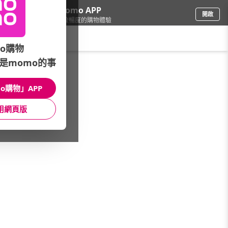
下載momo APP
開啟
給你3倍流暢度的購物體驗
請輸入搜尋關鍵字
o購物
是momo的事
女時尚
/
推薦品牌
/
本月主打
o購物」APP
館長推薦
月銷量
新上市
價格
評價
用網頁版
很抱歉，沒有篩選到符合條件的商品
您可以調整篩選條件試試看