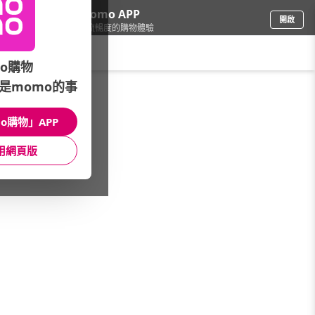
下載momo APP
開啟
給你3倍流暢度的購物體驗
請輸入搜尋關鍵字
o購物
是momo的事
內衣
/
女內著
/
推薦品牌
/
蜜絲朵
o購物」APP
館長推薦
月銷量
新上市
價格
評價
用網頁版
很抱歉，沒有篩選到符合條件的商品
您可以調整篩選條件試試看