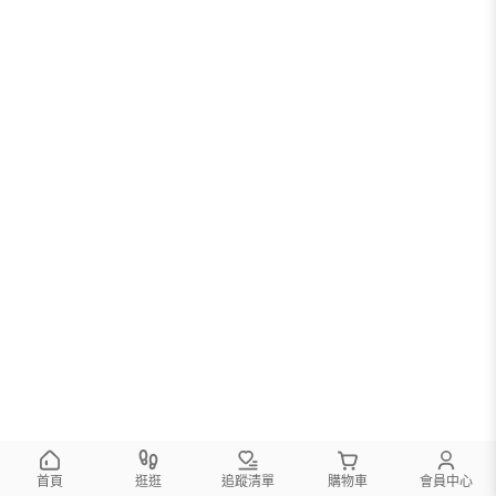
首頁
逛逛
追蹤清單
購物車
會員中心