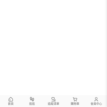
首頁
逛逛
追蹤清單
購物車
會員中心