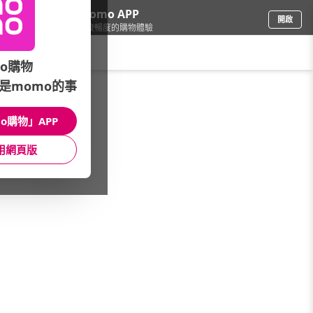
下載momo APP
開啟
給你3倍流暢度的購物體驗
請輸入搜尋關鍵字
o購物
是momo的事
內衣
/
襪子
/
推薦品牌▼
/
BVD
o購物」APP
館長推薦
月銷量
新上市
價格
評價
用網頁版
很抱歉，沒有篩選到符合條件的商品
您可以調整篩選條件試試看