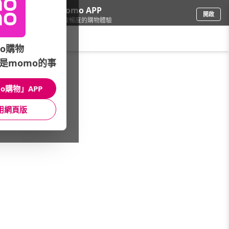
下載momo APP
開啟
給你3倍流暢度的購物體驗
請輸入搜尋關鍵字
o購物
是momo的事
鞋包箱
/
運動鞋
/
戶外登山品牌
/
MERRELL
o購物」APP
館長推薦
月銷量
新上市
價格
評價
用網頁版
很抱歉，沒有篩選到符合條件的商品
您可以調整篩選條件試試看