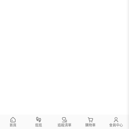
首頁
逛逛
追蹤清單
購物車
會員中心