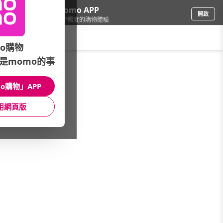
下載momo APP
開啟
給你3倍流暢度的購物體驗
請輸入搜尋關鍵字
o購物
是momo的事
鞋包箱
/
運動鞋
/
New Balance
/
NB 跑鞋
o購物」APP
館長推薦
月銷量
新上市
價格
評價
用網頁版
很抱歉，沒有篩選到符合條件的商品
您可以調整篩選條件試試看