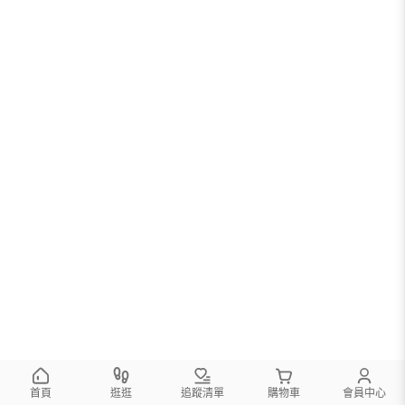
首頁
逛逛
追蹤清單
購物車
會員中心