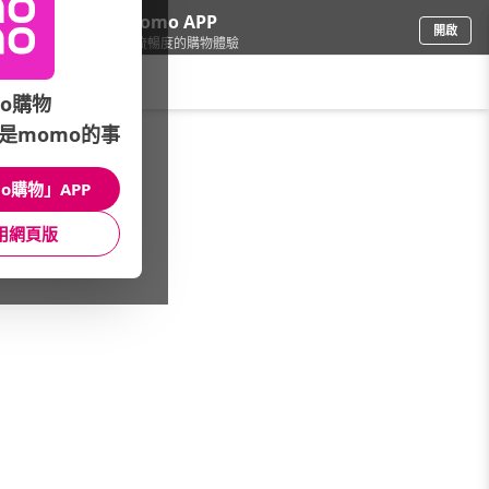
下載momo APP
開啟
給你3倍流暢度的購物體驗
請輸入搜尋關鍵字
o購物
是momo的事
鞋包箱
/
運動鞋
/
PUMA
/
PUMA 涼拖鞋
o購物」APP
館長推薦
月銷量
新上市
價格
評價
用網頁版
很抱歉，沒有篩選到符合條件的商品
您可以調整篩選條件試試看