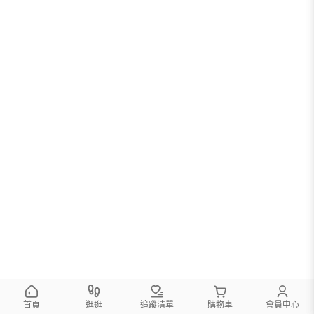
首頁
逛逛
追蹤清單
購物車
會員中心