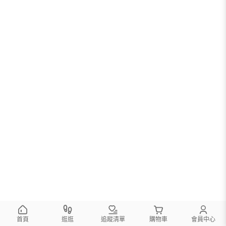
首頁
逛逛
追蹤清單
購物車
會員中心