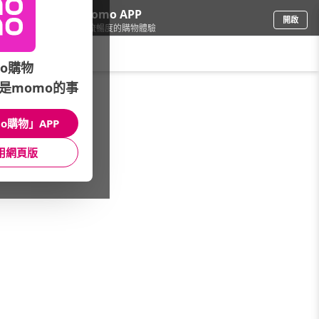
下載momo APP
開啟
給你3倍流暢度的購物體驗
請輸入搜尋關鍵字
o購物
是momo的事
鞋包箱
/
品牌休閒鞋
/
女鞋款式
/
馬丁靴
o購物」APP
館長推薦
月銷量
新上市
價格
評價
用網頁版
很抱歉，沒有篩選到符合條件的商品
您可以調整篩選條件試試看