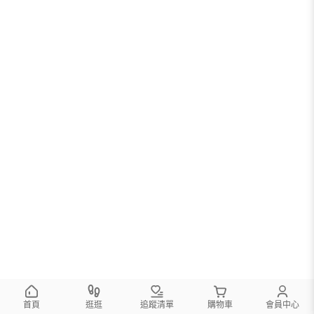
首頁
逛逛
追蹤清單
購物車
會員中心