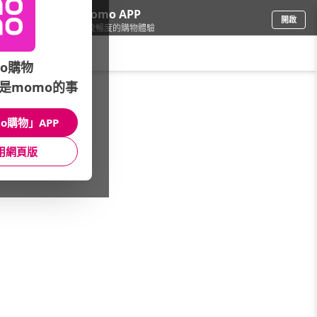
下載momo APP
開啟
給你3倍流暢度的購物體驗
請輸入搜尋關鍵字
o購物
是momo的事
鞋包箱
/
品牌休閒鞋
/
女鞋款式
/
襪靴
o購物」APP
館長推薦
月銷量
新上市
價格
評價
用網頁版
很抱歉，沒有篩選到符合條件的商品
您可以調整篩選條件試試看