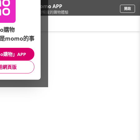
下載momo APP
開啟
給你3倍流暢度的購物體驗
請輸入搜尋關鍵字
o購物
是momo的事
鞋包箱
/
女包
/
本月主打
/
時髦美包★新品搶先看
o購物」APP
館長推薦
月銷量
新上市
價格
評價
用網頁版
很抱歉，沒有篩選到符合條件的商品
您可以調整篩選條件試試看