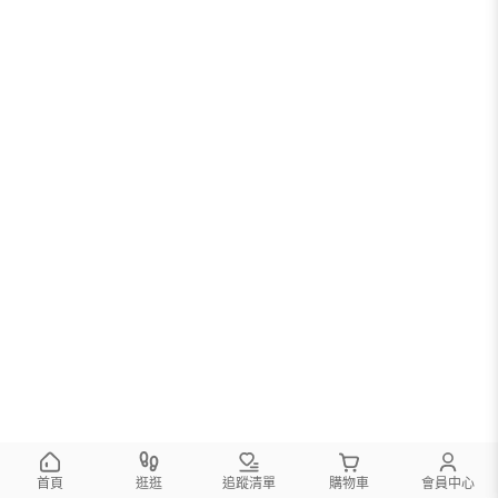
首頁
逛逛
追蹤清單
購物車
會員中心