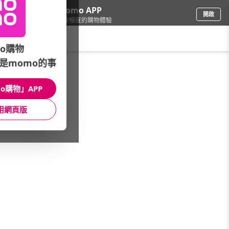
下載momo APP
開啟
給你3倍流暢度的購物體驗
請輸入搜尋關鍵字
o購物
是momo的事
鞋包箱
/
男包
/
專櫃品牌
/
Crocodile
o購物」APP
館長推薦
月銷量
新上市
價格
評價
用網頁版
很抱歉，沒有篩選到符合條件的商品
您可以調整篩選條件試試看