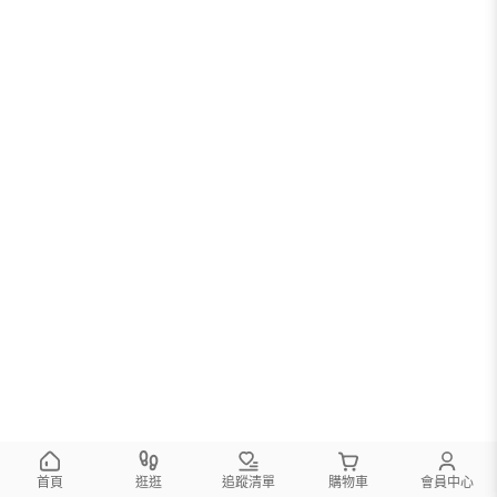
首頁
逛逛
追蹤清單
購物車
會員中心