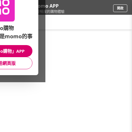
下載momo APP
開啟
給你3倍流暢度的購物體驗
請輸入搜尋關鍵字
o購物
是momo的事
鞋包箱
/
男包
/
專櫃品牌
/
STATE POLO
o購物」APP
館長推薦
月銷量
新上市
價格
評價
用網頁版
很抱歉，沒有篩選到符合條件的商品
您可以調整篩選條件試試看