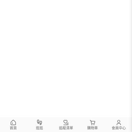
首頁
逛逛
追蹤清單
購物車
會員中心