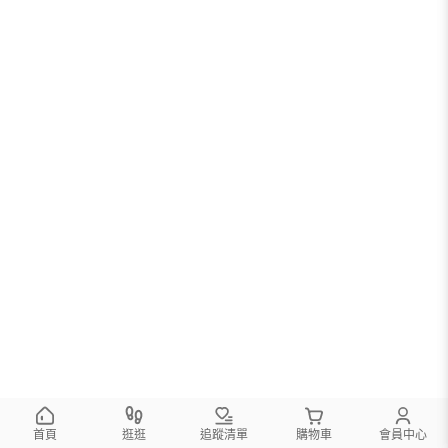
首頁
逛逛
追蹤清單
購物車
會員中心