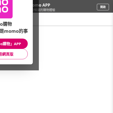
下載momo APP
開啟
給你3倍流暢度的購物體驗
請輸入搜尋關鍵字
o購物
是momo的事
鞋包箱
/
專櫃包
/
品牌總覽
/
Legato Largo
o購物」APP
館長推薦
月銷量
新上市
價格
評價
用網頁版
很抱歉，沒有篩選到符合條件的商品
您可以調整篩選條件試試看