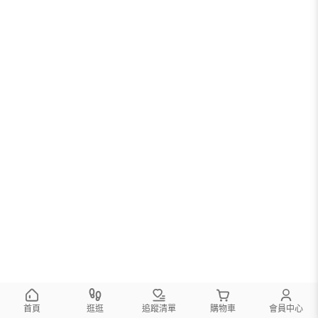
首頁
逛逛
追蹤清單
購物車
會員中心