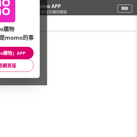
下載momo APP
開啟
給你3倍流暢度的購物體驗
請輸入搜尋關鍵字
o購物
是momo的事
鞋包箱
/
專櫃包
/
品牌總覽
/
SOLIS
o購物」APP
館長推薦
月銷量
新上市
價格
評價
用網頁版
很抱歉，沒有篩選到符合條件的商品
您可以調整篩選條件試試看