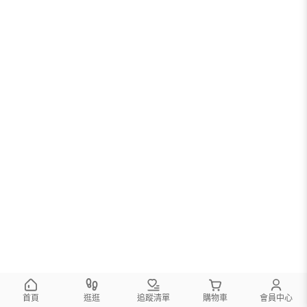
首頁
逛逛
追蹤清單
購物車
會員中心