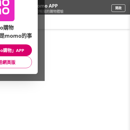
下載momo APP
開啟
給你3倍流暢度的購物體驗
請輸入搜尋關鍵字
o購物
是momo的事
鞋包箱
/
流行包
/
款式
/
水桶包
o購物」APP
館長推薦
月銷量
新上市
價格
評價
用網頁版
很抱歉，沒有篩選到符合條件的商品
您可以調整篩選條件試試看