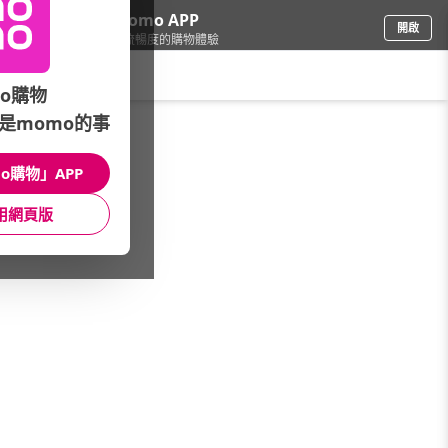
下載momo APP
開啟
給你3倍流暢度的購物體驗
請輸入搜尋關鍵字
o購物
是momo的事
鞋包箱
/
流行包
/
款式
/
媽媽包
o購物」APP
館長推薦
月銷量
新上市
價格
評價
用網頁版
很抱歉，沒有篩選到符合條件的商品
您可以調整篩選條件試試看