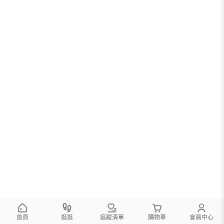
首頁
逛逛
追蹤清單
購物車
會員中心