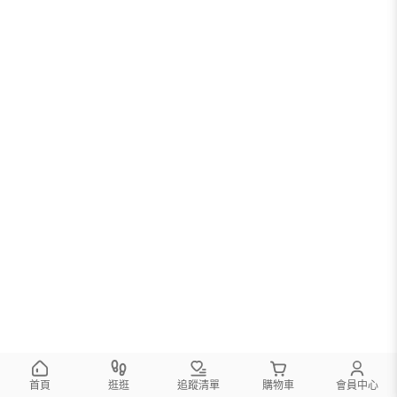
首頁
逛逛
追蹤清單
購物車
會員中心