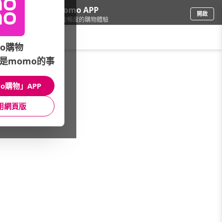
下載momo APP
開啟
給你3倍流暢度的購物體驗
請輸入搜尋關鍵字
o購物
是momo的事
鞋包箱
/
流行包
/
品牌總覽
/
89 zone
o購物」APP
館長推薦
月銷量
新上市
價格
評價
用網頁版
很抱歉，沒有篩選到符合條件的商品
您可以調整篩選條件試試看