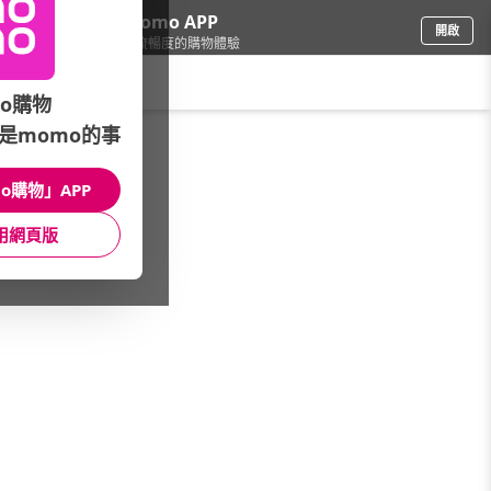
下載momo APP
開啟
給你3倍流暢度的購物體驗
請輸入搜尋關鍵字
o購物
是momo的事
鞋包箱
/
流行包
/
品牌總覽
/
Bunny
o購物」APP
館長推薦
月銷量
新上市
價格
評價
用網頁版
很抱歉，沒有篩選到符合條件的商品
您可以調整篩選條件試試看