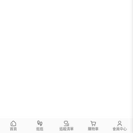
首頁
逛逛
追蹤清單
購物車
會員中心