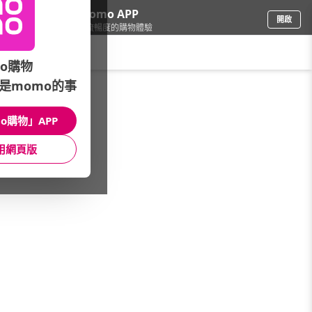
下載momo APP
開啟
給你3倍流暢度的購物體驗
請輸入搜尋關鍵字
o購物
是momo的事
鞋包箱
/
流行包
/
品牌總覽
/
HIMAWARI
o購物」APP
館長推薦
月銷量
新上市
價格
評價
用網頁版
很抱歉，沒有篩選到符合條件的商品
您可以調整篩選條件試試看