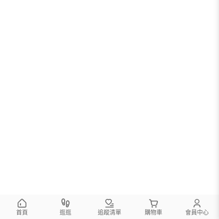
首頁
逛逛
追蹤清單
購物車
會員中心