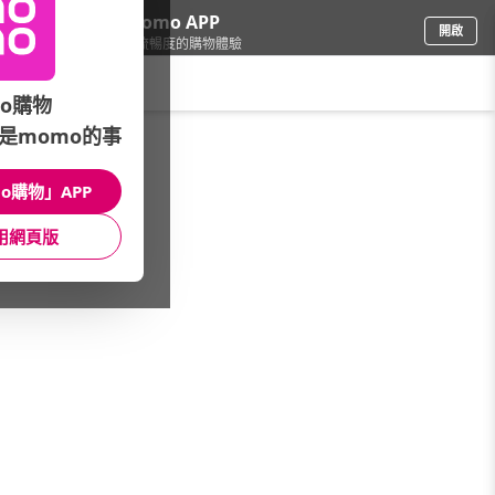
下載momo APP
開啟
給你3倍流暢度的購物體驗
請輸入搜尋關鍵字
o購物
是momo的事
鞋包箱
/
流行包
/
品牌總覽
/
Orobianco
o購物」APP
館長推薦
月銷量
新上市
價格
評價
用網頁版
很抱歉，沒有篩選到符合條件的商品
您可以調整篩選條件試試看