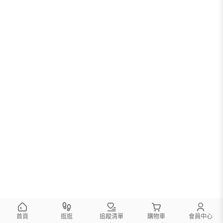
首頁
逛逛
追蹤清單
購物車
會員中心