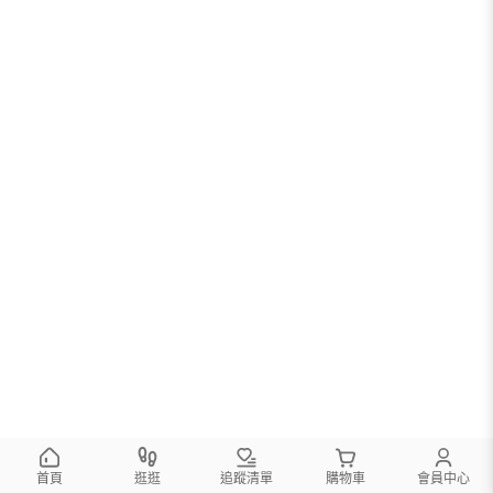
首頁
逛逛
追蹤清單
購物車
會員中心