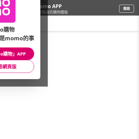
下載momo APP
開啟
給你3倍流暢度的購物體驗
請輸入搜尋關鍵字
o購物
是momo的事
鞋包箱
/
流行包
/
品牌總覽
/
SUAVELAMAN
o購物」APP
館長推薦
月銷量
新上市
價格
評價
用網頁版
很抱歉，沒有篩選到符合條件的商品
您可以調整篩選條件試試看