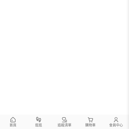
首頁
逛逛
追蹤清單
購物車
會員中心