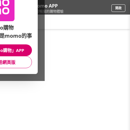
下載momo APP
開啟
給你3倍流暢度的購物體驗
請輸入搜尋關鍵字
o購物
是momo的事
鞋包箱
/
流行包
/
品牌總覽
/
VICTOR
o購物」APP
館長推薦
月銷量
新上市
價格
評價
用網頁版
很抱歉，沒有篩選到符合條件的商品
您可以調整篩選條件試試看