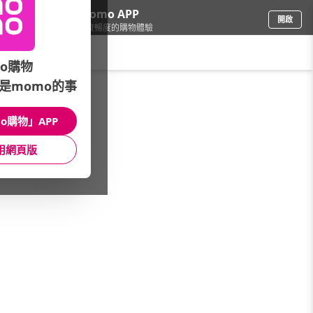
下載momo APP
開啟
給你3倍流暢度的購物體驗
請輸入搜尋關鍵字
o購物
是momo的事
鞋包箱
/
流行包
/
品牌總覽
/
uma hana
o購物」APP
館長推薦
月銷量
新上市
價格
評價
用網頁版
很抱歉，沒有篩選到符合條件的商品
您可以調整篩選條件試試看