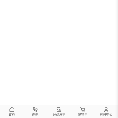
首頁
逛逛
追蹤清單
購物車
會員中心