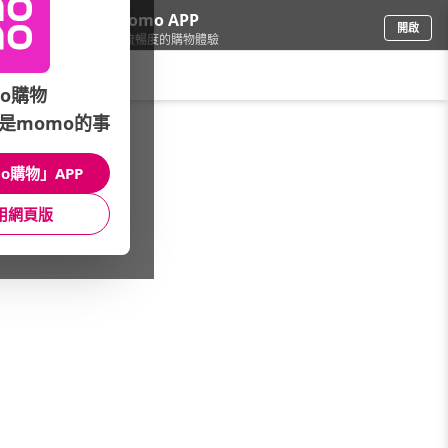
下載momo APP
開啟
給你3倍流暢度的購物體驗
請輸入搜尋關鍵字
o購物
是momo的事
戶外用品
/
戶外露營
/
帳篷配件
/
天幕
o購物」APP
館長推薦
月銷量
新上市
價格
評價
用網頁版
很抱歉，沒有篩選到符合條件的商品
您可以調整篩選條件試試看