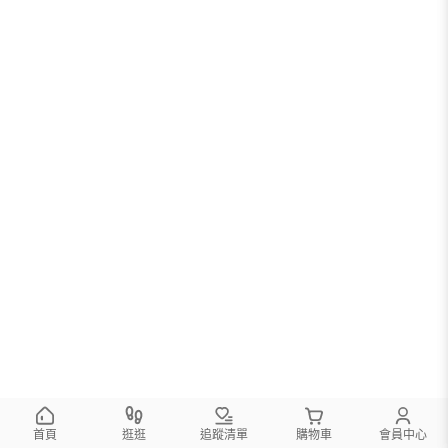
首頁
逛逛
追蹤清單
購物車
會員中心