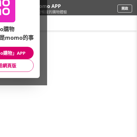
下載momo APP
開啟
給你3倍流暢度的購物體驗
請輸入搜尋關鍵字
o購物
是momo的事
戶外用品
/
戶外露營
/
戶外品牌
/
IGLOO
o購物」APP
館長推薦
月銷量
新上市
價格
評價
用網頁版
很抱歉，沒有篩選到符合條件的商品
您可以調整篩選條件試試看