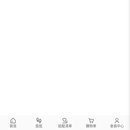
首頁
逛逛
追蹤清單
購物車
會員中心