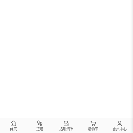
首頁
逛逛
追蹤清單
購物車
會員中心