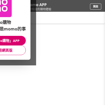
下載momo APP
開啟
給你3倍流暢度的購物體驗
請輸入搜尋關鍵字
o購物
是momo的事
戶外用品
/
戶外露營
/
戶外品牌
/
Therm-A-Rest美國
o購物」APP
館長推薦
月銷量
新上市
價格
評價
用網頁版
很抱歉，沒有篩選到符合條件的商品
您可以調整篩選條件試試看