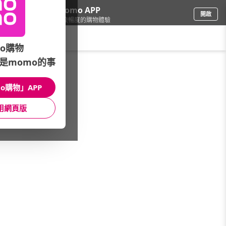
下載momo APP
開啟
給你3倍流暢度的購物體驗
請輸入搜尋關鍵字
o購物
是momo的事
戶外用品
/
戶外露營
/
戶外品牌
/
SHINWA 伸和
o購物」APP
館長推薦
月銷量
新上市
價格
評價
用網頁版
很抱歉，沒有篩選到符合條件的商品
您可以調整篩選條件試試看