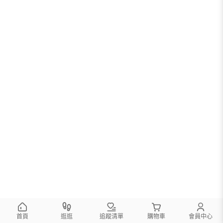
首頁
逛逛
追蹤清單
購物車
會員中心