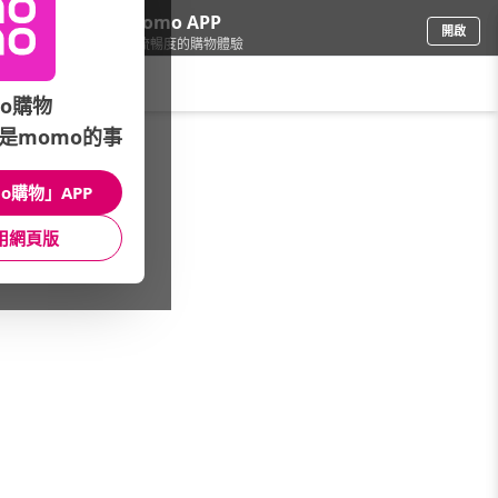
下載momo APP
開啟
給你3倍流暢度的購物體驗
請輸入搜尋關鍵字
o購物
是momo的事
戶外用品
/
戶外露營
/
戶外品牌
/
OGAWA
o購物」APP
館長推薦
月銷量
新上市
價格
評價
用網頁版
很抱歉，沒有篩選到符合條件的商品
您可以調整篩選條件試試看