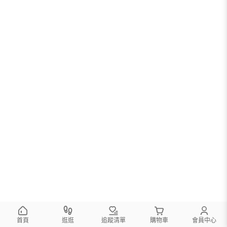
首頁
逛逛
追蹤清單
購物車
會員中心