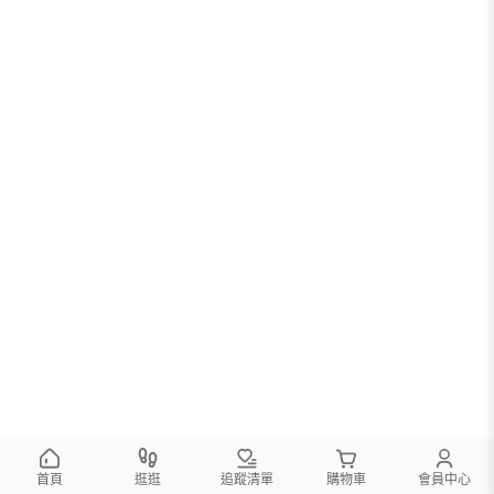
首頁
逛逛
追蹤清單
購物車
會員中心