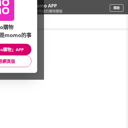
下載momo APP
開啟
給你3倍流暢度的購物體驗
請輸入搜尋關鍵字
o購物
是momo的事
戶外用品
/
戶外露營
/
戶外品牌
/
AURMO
o購物」APP
館長推薦
月銷量
新上市
價格
評價
用網頁版
很抱歉，沒有篩選到符合條件的商品
您可以調整篩選條件試試看